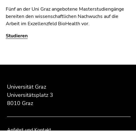
Fünf an der Uni Graz angebotene Masterstudiengänge
bereiten den wissenschaftlichen Nachwuchs auf die
Arbeit im Exzellenzfeld BioHealth vor.
Studieren
Beginn
Ende
Ende
des
dieses
dieses
Seitenbereichs:
Seitenbereichs.
Seitenbereichs.
Zusatzinformationen:
Zur
Zur
Universität Graz
Übersicht
Übersicht
der
der
Universitätsplatz 3
Seitenbereiche
Seitenbereiche
8010 Graz
Anfahrt und Kontakt