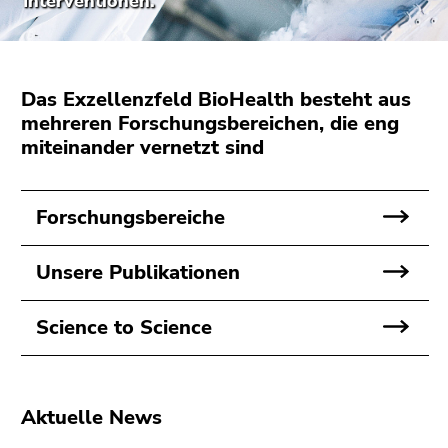
Interventionen.
bestätigen
Sie diesen
Link.
Beginn
Zum
Das Exzellenzfeld BioHealth besteht aus
des
Inhalt
mehreren Forschungsbereichen, die eng
Seitenbereichs:
(Zugriffstaste
miteinander vernetzt sind
Seitenbereiche:
1)
Zur
Positionsanzeige
Forschungsbereiche
(Zugriffstaste
2)
Unsere Publikationen
Zur
Hauptnavigation
Science to Science
(Zugriffstaste
3)
Zur
Unternavigation
Aktuelle News
(Zugriffstaste