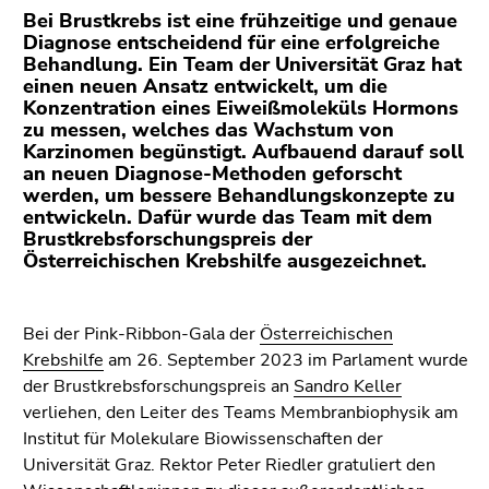
bestätigen
Bei Brustkrebs ist eine frühzeitige und genaue
Sie diesen
Diagnose entscheidend für eine erfolgreiche
Link.
Behandlung. Ein Team der Universität Graz hat
einen neuen Ansatz entwickelt, um die
Beginn
Zum
Konzentration eines Eiweißmoleküls Hormons
des
zu messen, welches das Wachstum von
Inhalt
Karzinomen begünstigt. Aufbauend darauf soll
Seitenbereichs:
(Zugriffstaste
an neuen Diagnose-Methoden geforscht
Seitenbereiche:
1)
werden, um bessere Behandlungskonzepte zu
Zur
entwickeln. Dafür wurde das Team mit dem
Positionsanzeige
Brustkrebsforschungspreis der
Österreichischen Krebshilfe ausgezeichnet.
(Zugriffstaste
2)
Zur
Bei der Pink-Ribbon-Gala der
Österreichischen
Hauptnavigation
Krebshilfe
am 26. September 2023 im Parlament wurde
(Zugriffstaste
der Brustkrebsforschungspreis an
Sandro Keller
3)
verliehen, den Leiter des Teams Membranbiophysik am
Zu
Institut für Molekulare Biowissenschaften der
den
Universität Graz. Rektor Peter Riedler gratuliert den
Zusatzinformationen