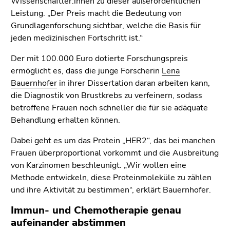
Wissenschaftler:innen zu dieser außerordentlichen
(Zugriffstaste
Leistung. „Der Preis macht die Bedeutung von
5)
Grundlagenforschung sichtbar, welche die Basis für
Zu
jeden medizinischen Fortschritt ist.“
den
Seiteneinstellungen
Der mit 100.000 Euro dotierte Forschungspreis
(Benutzer/Sprache)
ermöglicht es, dass die junge Forscherin
Lena
(Zugriffstaste
Bauernhofer
in ihrer Dissertation daran arbeiten kann,
8)
die Diagnostik von Brustkrebs zu verfeinern, sodass
Zur
betroffene Frauen noch schneller die für sie adäquate
Suche
Behandlung erhalten können.
(Zugriffstaste
9)
Dabei geht es um das Protein „HER2“, das bei manchen
Frauen überproportional vorkommt und die Ausbreitung
Ende
von Karzinomen beschleunigt. „Wir wollen eine
dieses
Methode entwickeln, diese Proteinmoleküle zu zählen
Seitenbereichs.
und ihre Aktivität zu bestimmen“, erklärt Bauernhofer.
Zur
Übersicht
Immun- und Chemotherapie genau
der
aufeinander abstimmen